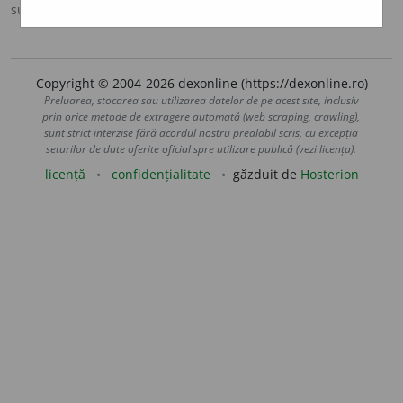
sursa:
Ortografic (2002)
adăugată de
siveco
acțiuni
Copyright © 2004-2026 dexonline (https://dexonline.ro)
Preluarea, stocarea sau utilizarea datelor de pe acest site, inclusiv
prin orice metode de extragere automată (web scraping, crawling),
sunt strict interzise fără acordul nostru prealabil scris, cu excepția
seturilor de date oferite oficial spre utilizare publică (vezi licența).
licență
confidențialitate
găzduit de
Hosterion