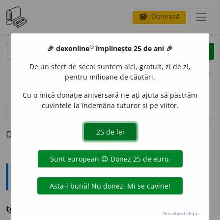
Donează
savings
®
®
🎉 dexonline
împlinește 25 de ani 🎉
caută
clear
search
De un sfert de secol suntem aici, gratuit, zi de zi,
opțiuni
pentru milioane de căutări.
Cu o mică donație aniversară ne-ați ajuta să păstrăm
cuvintele la îndemâna tuturor și pe viitor.
pronunție
(1)
volume_up
definiții (1)
Definiția cu ID-ul 288974:
Ortografice DOOM
t
o
nt
adj. m., s. m., pl.
tonți;
f. sg.
to
a
ntă,
pl.
to
a
nte
Am donat deja.