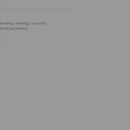
craping, crawling), sunt strict
lică (vezi licența).