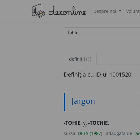
Despre noi
Volunt
®
definiții (1)
Definiția cu ID-ul 1001520:
Jargon
-TOHIE,
v.
-TOCHIE.
sursa:
DETS (1987)
adăugată de
Lad