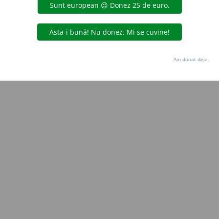
Copyright © 2004-2026 dexonline (https://dexonline.ro)
area datelor de pe acest site, inclusiv prin orice metode de extragere automată (web s
dul nostru prealabil scris, cu excepția seturilor de date oferite oficial spre utilizare pub
Am donat deja.
licență
confidențialitate
găzduit de
Hosterion