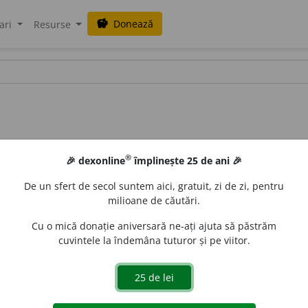
Donează
savings
ari
Resurse
®
🎉 dexonline
împlinește 25 de ani 🎉
De un sfert de secol suntem aici, gratuit, zi de zi, pentru
milioane de căutări.
Cu o mică donație aniversară ne-ați ajuta să păstrăm
cuvintele la îndemâna tuturor și pe viitor.
islau Strifler
acțiuni