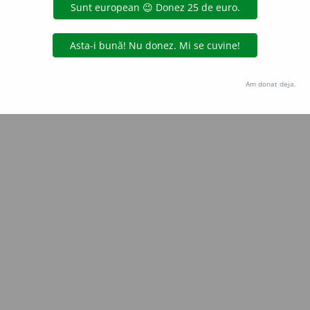
Copyright © 2004-2026 dexonline (https://dexonline.ro)
area datelor de pe acest site, inclusiv prin orice metode de extragere automată (web s
dul nostru prealabil scris, cu excepția seturilor de date oferite oficial spre utilizare pub
Am donat deja.
licență
confidențialitate
găzduit de
Hosterion