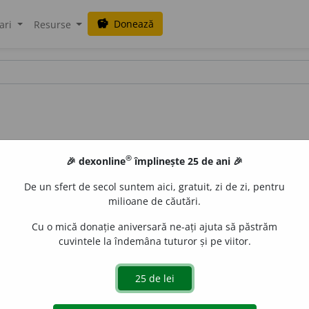
Donează
savings
ari
Resurse
®
🎉 dexonline
împlinește 25 de ani 🎉
De un sfert de secol suntem aici, gratuit, zi de zi, pentru
milioane de căutări.
Cu o mică donație aniversară ne-ați ajuta să păstrăm
cuvintele la îndemâna tuturor și pe viitor.
islau Strifler
acțiuni