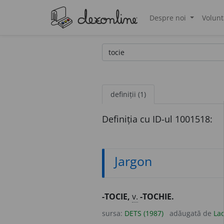
Despre noi
Volunt
®
definiții (1)
Definiția cu ID-ul 1001518:
Jargon
-TOCIE,
v.
-TOCHIE.
sursa:
DETS (1987)
adăugată de
Lad