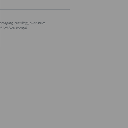
craping, crawling), sunt strict
lică (vezi licența).