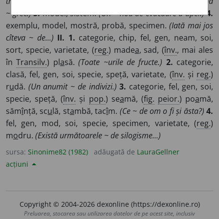
tractor.)
2.
model, prototip, tipar.
(A construit teatrul după
~ grec.)
3.
model, sistem.
(Un ~ nou de evacuare a apei.)
4.
exemplu, model, mostră, probă, specimen.
(Iată mai jos
cîteva ~ de...)
II.
1.
categorie, chip, fel, gen, neam, soi,
sort, specie, varietate, (
reg.
) made
a
, sad, (
înv.
, mai ales
în
Transilv.
) pl
a
să.
(Toate ~urile de fructe.)
2.
categorie,
clasă, fel, gen, soi, specie, speță, varietate, (
înv.
și
reg.
)
r
u
dă.
(Un anumit ~ de indivizi.)
3.
categorie, fel, gen, soi,
specie, speță, (
înv.
și
pop.
) se
a
mă, (
fig.
peior.
) po
a
mă,
săm
î
nță, sc
u
lă, st
a
mbă, tac
î
m.
(Ce ~ de om o fi și ăsta?)
4.
fel, gen, mod, soi, specie, specimen, varietate, (
reg.
)
m
o
dru.
(Există următoarele ~ de silogisme...)
sursa:
Sinonime82 (1982)
adăugată de
LauraGellner
acțiuni
Copyright © 2004-2026 dexonline (https://dexonline.ro)
Preluarea, stocarea sau utilizarea datelor de pe acest site, inclusiv