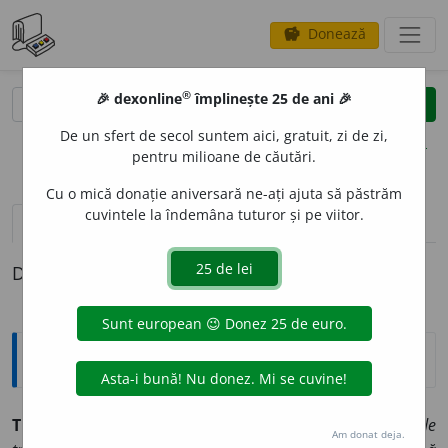
Donează
savings
®
®
🎉 dexonline
împlinește 25 de ani 🎉
caută
clear
search
De un sfert de secol suntem aici, gratuit, zi de zi,
opțiuni
pentru milioane de căutări.
Cu o mică donație aniversară ne-ați ajuta să păstrăm
cuvintele la îndemâna tuturor și pe viitor.
pronunție
(50)
volume_up
definiții (1)
Definiția cu ID-ul 1045791:
Sinonime
TIP
s.
I.
1.
model, prototip, (
înv.
) t
i
pos.
(Un nou ~ de
Am donat deja.