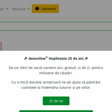
Donează
savings
ari
Resurse
®
🎉 dexonline
împlinește 25 de ani 🎉
De un sfert de secol suntem aici, gratuit, zi de zi, pentru
milioane de căutări.
Cu o mică donație aniversară ne-ați ajuta să păstrăm
cuvintele la îndemâna tuturor și pe viitor.
ere, tĕntum
și
tĕnsum
[de unde avem
a-, in-
și
pre-tențiune,
a
potenuză
]; it.
téndere,
sp. pg.
tender,
pv. fr.
tendre,
cat.
tendrer
. Năzuĭesc la, am de scop să ajung la:
omu tinde la fericire.