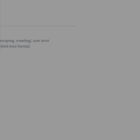
craping, crawling), sunt strict
lică (vezi licența).