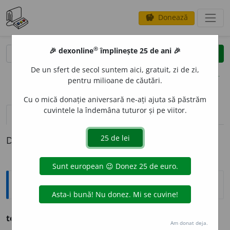
Donează
savings
®
®
🎉 dexonline
împlinește 25 de ani 🎉
caută
clear
search
De un sfert de secol suntem aici, gratuit, zi de zi,
opțiuni
pentru milioane de căutări.
Cu o mică donație aniversară ne-ați ajuta să păstrăm
cuvintele la îndemâna tuturor și pe viitor.
pronunție
(3)
volume_up
definiții (1)
Definiția cu ID-ul 288433:
Ortografice DOOM
testoster
o
n
s. m. (sil. mf.
-ste-
), pl.
testoster
o
ni
Am donat deja.