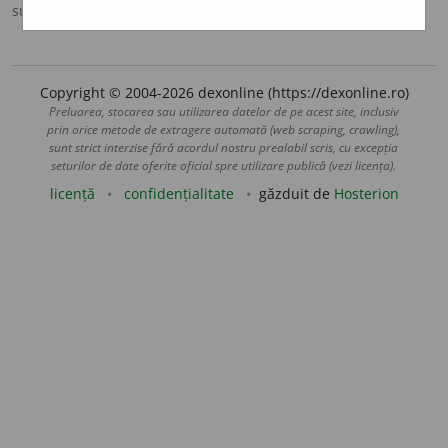
sursa:
Ortografic (2002)
adăugată de
siveco
acțiuni
Copyright © 2004-2026 dexonline (https://dexonline.ro)
Preluarea, stocarea sau utilizarea datelor de pe acest site, inclusiv
prin orice metode de extragere automată (web scraping, crawling),
sunt strict interzise fără acordul nostru prealabil scris, cu excepția
seturilor de date oferite oficial spre utilizare publică (vezi licența).
licență
confidențialitate
găzduit de
Hosterion