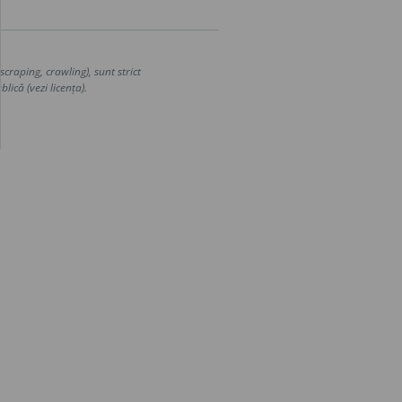
craping, crawling), sunt strict
lică (vezi licența).