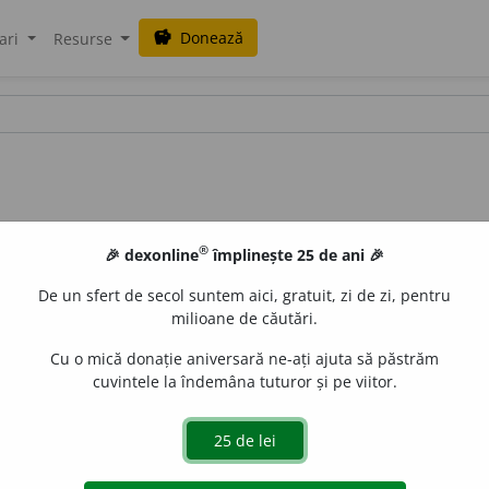
Donează
savings
ari
Resurse
®
🎉 dexonline
împlinește 25 de ani 🎉
De un sfert de secol suntem aici, gratuit, zi de zi, pentru
milioane de căutări.
Cu o mică donație aniversară ne-ați ajuta să păstrăm
cuvintele la îndemâna tuturor și pe viitor.
lorifug, termoizolant, izolant termic.
 de
LauraGellner
acțiuni