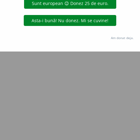
Copyright © 2004-2026 dexonline (https://dexonline.ro)
area datelor de pe acest site, inclusiv prin orice metode de extragere automată (web s
dul nostru prealabil scris, cu excepția seturilor de date oferite oficial spre utilizare pub
Am donat deja.
licență
confidențialitate
găzduit de
Hosterion