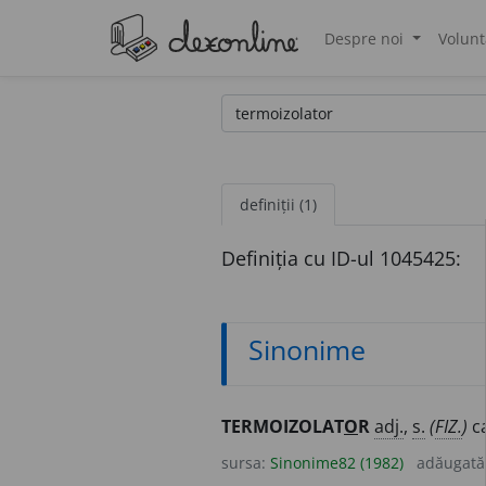
Despre noi
Volunt
®
definiții (1)
Definiția cu ID-ul 1045425:
Sinonime
TERMOIZOLAT
O
R
adj.
,
s.
(
FIZ.
)
ca
sursa:
Sinonime82 (1982)
adăugată