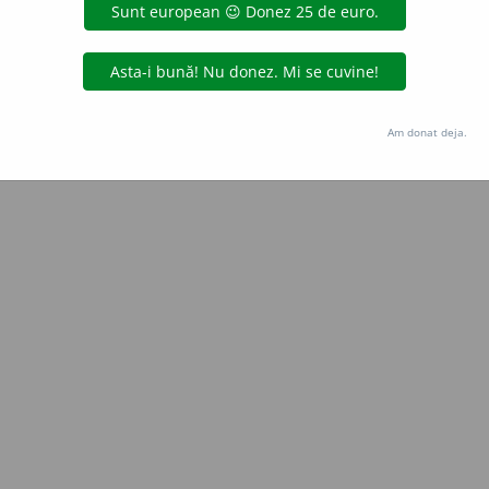
Copyright © 2004-2026 dexonline (https://dexonline.ro)
area datelor de pe acest site, inclusiv prin orice metode de extragere automată (web s
dul nostru prealabil scris, cu excepția seturilor de date oferite oficial spre utilizare pub
Am donat deja.
licență
confidențialitate
găzduit de
Hosterion