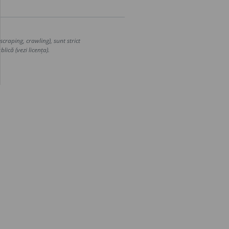
craping, crawling), sunt strict
lică (vezi licența).