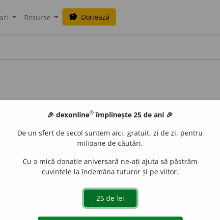
Donează
savings
ari
Resurse
®
🎉 dexonline
împlinește 25 de ani 🎉
De un sfert de secol suntem aici, gratuit, zi de zi, pentru
milioane de căutări.
Cu o mică donație aniversară ne-ați ajuta să păstrăm
cuvintele la îndemâna tuturor și pe viitor.
un material
) Izolant împotriva căldurii; termoizolator. [
Pron.
aGellner
acțiuni