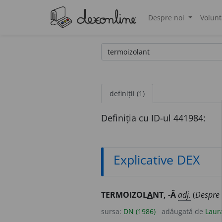
Despre noi
Volunt
®
definiții (1)
Definiția cu ID-ul 441984:
Explicative DEX
TERMOIZOL
A
NT, -Ă
adj.
(
Despre 
sursa:
DN (1986)
adăugată de
Laur