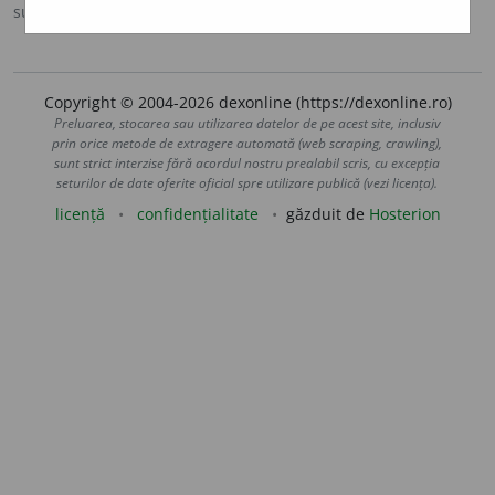
sursa:
Ortografic (2002)
adăugată de
siveco
acțiuni
Copyright © 2004-2026 dexonline (https://dexonline.ro)
Preluarea, stocarea sau utilizarea datelor de pe acest site, inclusiv
prin orice metode de extragere automată (web scraping, crawling),
sunt strict interzise fără acordul nostru prealabil scris, cu excepția
seturilor de date oferite oficial spre utilizare publică (vezi licența).
licență
confidențialitate
găzduit de
Hosterion