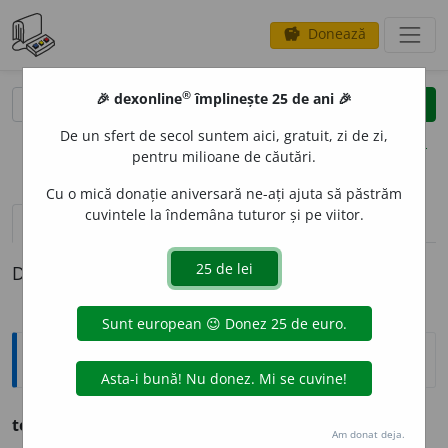
Donează
savings
®
®
🎉 dexonline
împlinește 25 de ani 🎉
caută
clear
search
De un sfert de secol suntem aici, gratuit, zi de zi,
opțiuni
pentru milioane de căutări.
Cu o mică donație aniversară ne-ați ajuta să păstrăm
cuvintele la îndemâna tuturor și pe viitor.
pronunție
(7)
volume_up
definiții (1)
Definiția cu ID-ul 288230:
Ortografice DOOM
termin
a
re
s. f., g.-d. art.
terminării;
pl.
terminări
Am donat deja.