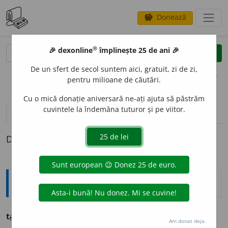
Donează
savings
®
®
🎉 dexonline
împlinește 25 de ani 🎉
caută
clear
search
De un sfert de secol suntem aici, gratuit, zi de zi,
opțiuni
pentru milioane de căutări.
Cu o mică donație aniversară ne-ați ajuta să păstrăm
cuvintele la îndemâna tuturor și pe viitor.
pronunție
(5)
volume_up
definiții (1)
Definiția cu ID-ul 286946:
Ortografice DOOM
t
a
inic
adj. m., pl.
t
a
inici;
f. sg.
t
a
inică,
pl.
t
a
inice
Am donat deja.