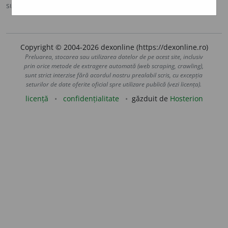
sursa:
Ortografic (2002)
adăugată de
siveco
acțiuni
Copyright © 2004-2026 dexonline (https://dexonline.ro)
Preluarea, stocarea sau utilizarea datelor de pe acest site, inclusiv
prin orice metode de extragere automată (web scraping, crawling),
sunt strict interzise fără acordul nostru prealabil scris, cu excepția
seturilor de date oferite oficial spre utilizare publică (vezi licența).
licență
confidențialitate
găzduit de
Hosterion