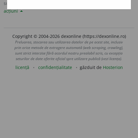
sursa:
Sinonime82 (1982)
adăugată de
LauraGellner
acțiuni
Copyright © 2004-2026 dexonline (https://dexonline.ro)
Preluarea, stocarea sau utilizarea datelor de pe acest site, inclusiv
prin orice metode de extragere automată (web scraping, crawling),
sunt strict interzise fără acordul nostru prealabil scris, cu excepția
seturilor de date oferite oficial spre utilizare publică (vezi licența).
licență
confidențialitate
găzduit de
Hosterion