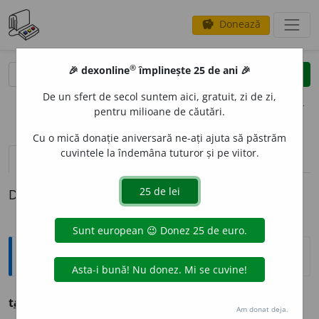
Donează
savings
®
®
🎉 dexonline
împlinește 25 de ani 🎉
caută
clear
search
De un sfert de secol suntem aici, gratuit, zi de zi,
opțiuni
pentru milioane de căutări.
Cu o mică donație aniversară ne-ați ajuta să păstrăm
cuvintele la îndemâna tuturor și pe viitor.
pronunție
(5)
volume_up
definiții (1)
Definiția cu ID-ul 1044384:
Sinonime
t
a
inic
s.
v.
CONFIDENT. INTIM.
Am donat deja.