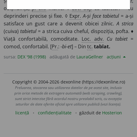
și-l satisface cu regularitate, cu meticulozitate;
obișnuință;
p. ext.
manie. ◊
Loc. adj.
Cu tabieturi
= cu
deprinderi precise și fixe. ◊
Expr.
A-și face tabietul
= a-și
satisface un gust care a devenit obicei zilnic.
A strica
(cuiva)
tabietul
= a strica cuiva cheful, dispoziția, pofta. ♦
Viață confortabilă, comoditate.
Loc. adv.
Cu tabiet
=
comod, confortabil. [
Pr.
:
-bi-et
] – Din
tc.
tabīat.
sursa:
DEX '98 (1998)
adăugată de
LauraGellner
acțiuni
Copyright © 2004-2026 dexonline (https://dexonline.ro)
Preluarea, stocarea sau utilizarea datelor de pe acest site, inclusiv
prin orice metode de extragere automată (web scraping, crawling),
sunt strict interzise fără acordul nostru prealabil scris, cu excepția
seturilor de date oferite oficial spre utilizare publică (vezi licența).
licență
confidențialitate
găzduit de
Hosterion