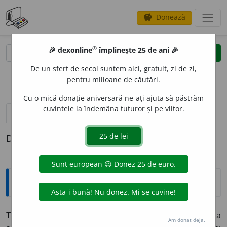
Donează
savings
®
®
🎉 dexonline
împlinește 25 de ani 🎉
caută
clear
search
De un sfert de secol suntem aici, gratuit, zi de zi,
opțiuni
pentru milioane de căutări.
Cu o mică donație aniversară ne-ați ajuta să păstrăm
cuvintele la îndemâna tuturor și pe viitor.
pronunție
(1)
volume_up
definiții (1)
Definiția cu ID-ul 53342:
Explicative DEX
TABI
E
T,
tabieturi,
s. n.
Deprindere, gust pe care cineva
Am donat deja.