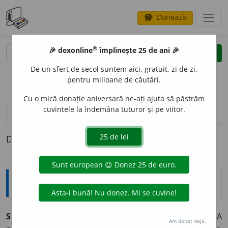
Donează
savings
®
®
🎉 dexonline
împlinește 25 de ani 🎉
caută
clear
search
De un sfert de secol suntem aici, gratuit, zi de zi,
opțiuni
pentru milioane de căutări.
Cu o mică donație aniversară ne-ați ajuta să păstrăm
cuvintele la îndemâna tuturor și pe viitor.
definiții (1)
Definiția cu ID-ul 440901:
Explicative DEX
SUSUR
A
vb.
I.
intr.
(
Despre ape curgătoare, frunze
) A
Am donat deja.