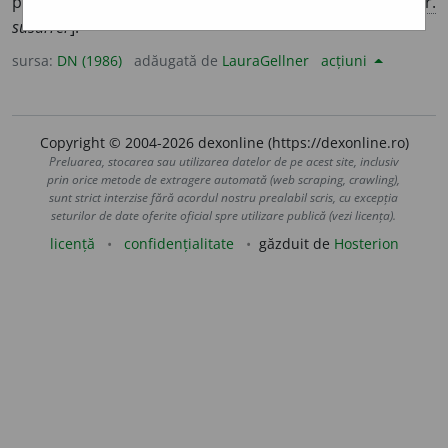
produce un zgomot lin și continuu. [P.i. 3
-ră.
/ <
fr.
susurrer
].
sursa:
DN (1986)
adăugată de
LauraGellner
acțiuni
Copyright © 2004-2026 dexonline (https://dexonline.ro)
Preluarea, stocarea sau utilizarea datelor de pe acest site, inclusiv
prin orice metode de extragere automată (web scraping, crawling),
sunt strict interzise fără acordul nostru prealabil scris, cu excepția
seturilor de date oferite oficial spre utilizare publică (vezi licența).
licență
confidențialitate
găzduit de
Hosterion