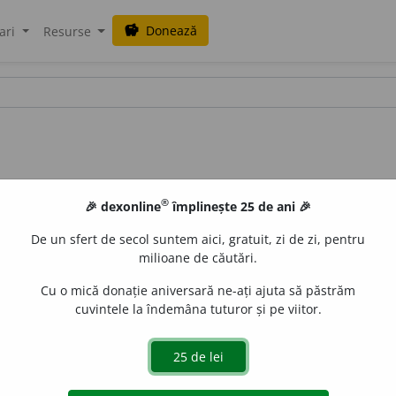
Donează
savings
ari
Resurse
®
🎉 dexonline
împlinește 25 de ani 🎉
De un sfert de secol suntem aici, gratuit, zi de zi, pentru
milioane de căutări.
Cu o mică donație aniversară ne-ați ajuta să păstrăm
cuvintele la îndemâna tuturor și pe viitor.
z.
A avea loc, a se întîmpla, a se produce (pe neașteptate 
C. PETRESCU, C. V.
îni e zdravăn ca mine și ca dumneata.
206.