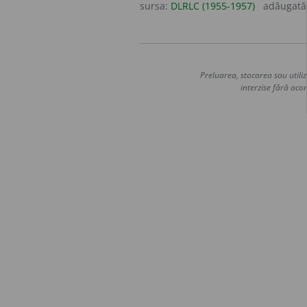
sursa:
DLRLC (1955-1957)
adăugată
Preluarea, stocarea sau utiliz
interzise fără acor