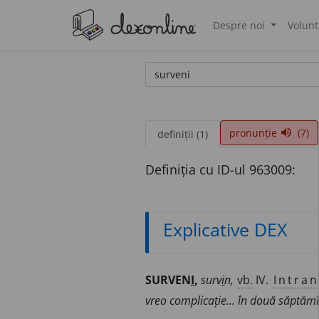
Despre noi
Volunt
®
pronunție
(7)
volume_up
definiții (1)
Definiția cu ID-ul 963009:
Explicative DEX
SURVEN
I
,
surv
i
n,
vb.
IV.
Intran
vreo complicație... în două săptăm