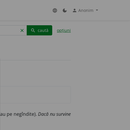
Anonim
language
dark_mode
person
caută
opțiuni
clear
search
sau pe negîndite).
Dacă nu survine