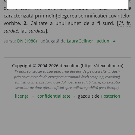
psihică
= imposibilitate de a distinge prin auz obiectele
de la care vin sunetele;
surditate verbală
= afazie
caracterizată prin neînțelegerea semnificației cuvintelor
vorbite.
2.
Calitate a unui sunet de a fi surd. [
Cf.
fr.
surdité,
lat.
surditas
].
sursa:
DN (1986)
adăugată de
LauraGellner
acțiuni
Copyright © 2004-2026 dexonline (https://dexonline.ro)
Preluarea, stocarea sau utilizarea datelor de pe acest site, inclusiv
prin orice metode de extragere automată (web scraping, crawling),
sunt strict interzise fără acordul nostru prealabil scris, cu excepția
seturilor de date oferite oficial spre utilizare publică (vezi licența).
licență
confidențialitate
găzduit de
Hosterion