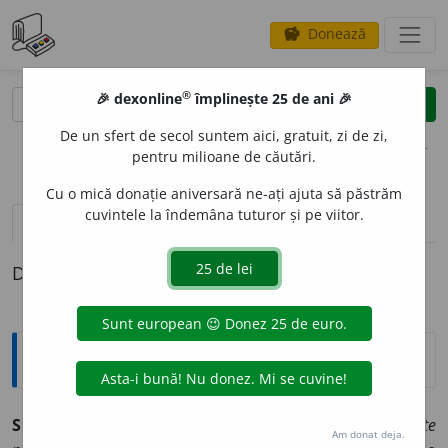
Donează
savings
®
®
🎉 dexonline
împlinește 25 de ani 🎉
caută
clear
search
De un sfert de secol suntem aici, gratuit, zi de zi,
opțiuni
pentru milioane de căutări.
Cu o mică donație aniversară ne-ați ajuta să păstrăm
cuvintele la îndemâna tuturor și pe viitor.
definiții (1)
Definiția cu ID-ul 440804:
Explicative DEX
SURDIT
A
TE
s.f.
1.
(
Med.
) Surzenie; hipoacuzie. ♦
Surditate
Am donat deja.