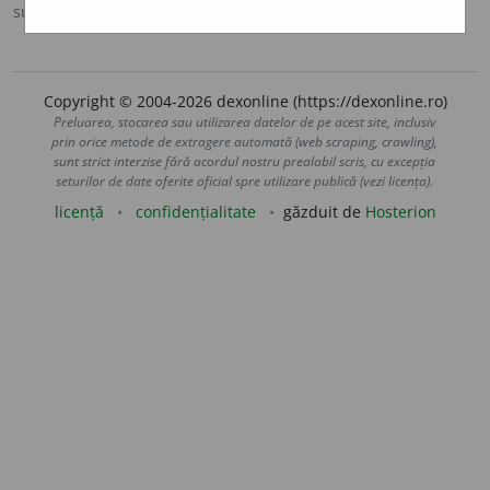
sursa:
Ortografic (2002)
adăugată de
siveco
acțiuni
Copyright © 2004-2026 dexonline (https://dexonline.ro)
Preluarea, stocarea sau utilizarea datelor de pe acest site, inclusiv
prin orice metode de extragere automată (web scraping, crawling),
sunt strict interzise fără acordul nostru prealabil scris, cu excepția
seturilor de date oferite oficial spre utilizare publică (vezi licența).
licență
confidențialitate
găzduit de
Hosterion