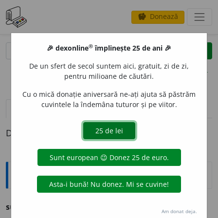
Donează
savings
®
®
🎉 dexonline
împlinește 25 de ani 🎉
caută
clear
search
De un sfert de secol suntem aici, gratuit, zi de zi,
opțiuni
pentru milioane de căutări.
Cu o mică donație aniversară ne-ați ajuta să păstrăm
cuvintele la îndemâna tuturor și pe viitor.
pronunție
(50)
volume_up
definiții (1)
Definiția cu ID-ul 285706:
Ortografice DOOM
sur
adj. m., pl.
suri;
f. sg.
s
u
ră,
pl.
s
u
re
Am donat deja.