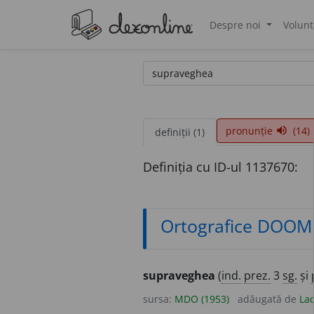
Despre noi
Volunt
®
pronunție
(14)
volume_up
definiții (1)
Definiția cu ID-ul 1137670:
Ortografice DOOM
supraveghea
(
ind.
prez.
3
sg.
și
sursa:
MDO (1953)
adăugată de
Lad