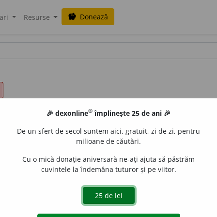
Donează
savings
ari
Resurse
®
🎉 dexonline
împlinește 25 de ani 🎉
De un sfert de secol suntem aici, gratuit, zi de zi, pentru
milioane de căutări.
Cu o mică donație aniversară ne-ați ajuta să păstrăm
cuvintele la îndemâna tuturor și pe viitor.
pl.
supraveghează
, 1
pl.
supraveghem
)
islau Strifler
acțiuni