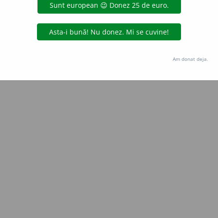
Copyright © 2004-2026 dexonline (https://dexonline.ro)
area datelor de pe acest site, inclusiv prin orice metode de extragere automată (web s
dul nostru prealabil scris, cu excepția seturilor de date oferite oficial spre utilizare pub
Am donat deja.
licență
confidențialitate
găzduit de
Hosterion