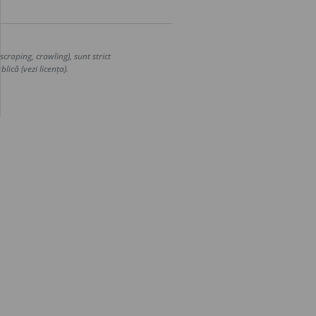
craping, crawling), sunt strict
lică (vezi licența).