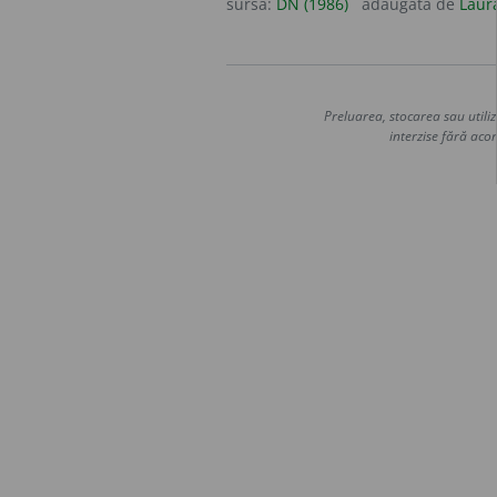
sursa:
DN (1986)
adăugată de
Laur
Preluarea, stocarea sau utiliz
interzise fără acor