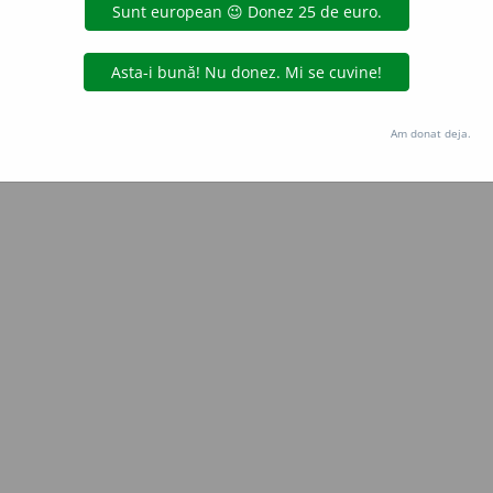
aGellner
acțiuni
Copyright © 2004-2026 dexonline (https://dexonline.ro)
area datelor de pe acest site, inclusiv prin orice metode de extragere automată (web s
Am donat deja.
dul nostru prealabil scris, cu excepția seturilor de date oferite oficial spre utilizare pub
licență
confidențialitate
găzduit de
Hosterion