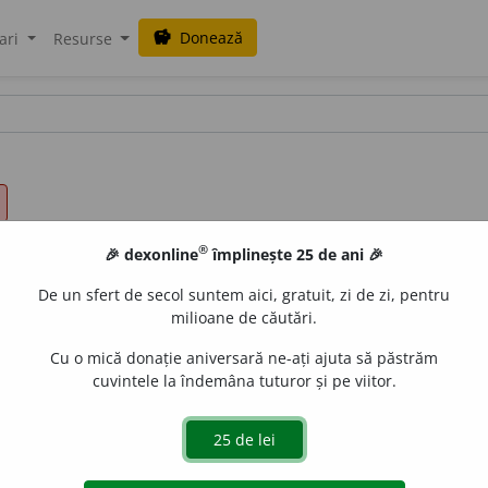
Donează
savings
ari
Resurse
®
🎉 dexonline
împlinește 25 de ani 🎉
De un sfert de secol suntem aici, gratuit, zi de zi, pentru
milioane de căutări.
Cu o mică donație aniversară ne-ați ajuta să păstrăm
cuvintele la îndemâna tuturor și pe viitor.
cuiva (care lipsește).
2.
A împlini o lipsă, a pune la loc; a comp
e din nou].