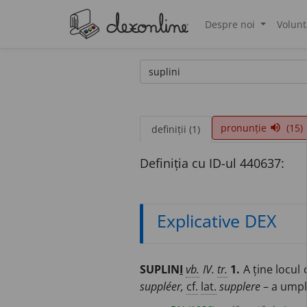
Despre noi
Volunt
®
pronunție
(15)
volume_up
definiții (1)
Definiția cu ID-ul 440637:
Explicative DEX
SUPLIN
I
vb.
IV.
tr.
1.
A ține locul 
suppléer,
cf.
lat.
supplere
– a umpl