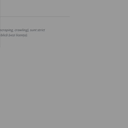
craping, crawling), sunt strict
lică (vezi licența).