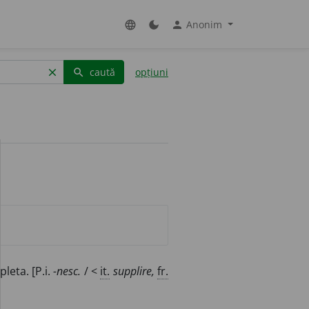
Anonim
language
dark_mode
person
caută
opțiuni
clear
search
leta. [P.i.
-nesc.
/ <
it.
supplire,
fr.