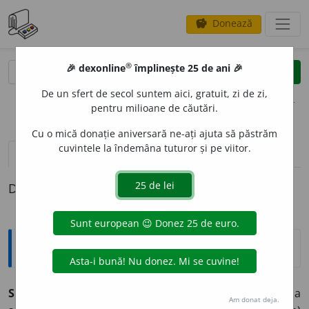
Donează
savings
®
®
🎉 dexonline
împlinește 25 de ani 🎉
caută
clear
search
De un sfert de secol suntem aici, gratuit, zi de zi,
opțiuni
pentru milioane de căutări.
Cu o mică donație aniversară ne-ați ajuta să păstrăm
cuvintele la îndemâna tuturor și pe viitor.
pronunție
(50)
volume_up
definiții (1)
Definiția cu ID-ul 1041140:
Sinonime
SUFER
I
vb.
1.
(
înv.
și
pop.
) a pătimi.
(De ce boală ~?)
2.
a
Am donat deja.