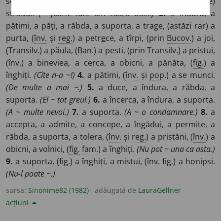
se chinui, (
înv.
și
reg.
) a se ticăi, (
înv.
) a se nevoi, a (se)
strădui.
(~ foarte tare din cauza bolii.)
3.
a îndura, a
pătimi, a păți, a răbda, a suporta, a trage, (astăzi rar) a
purta, (
înv.
și
reg.
) a petr
e
ce, a tîrpi, (prin
Bucov.
) a joi,
(
Transilv.
) a păula, (
Ban.
) a pesti, (prin
Transilv.
) a pristui,
(
înv.
) a bineviea, a cerca, a obicni, a pănăta, (
fig.
) a
înghiți.
(Cîte n-a ~!)
4.
a pătimi, (
înv.
și
pop.
) a se munci.
(De multe a mai ~.)
5.
a duce, a îndura, a răbda, a
suporta.
(El ~ tot greul.)
6.
a încerca, a îndura, a suporta.
(A ~ multe nevoi.)
7.
a suporta.
(A ~ o condamnare.)
8.
a
accepta, a admite, a concepe, a îngădui, a permite, a
răbda, a suporta, a tolera, (
înv.
și
reg.
) a pristăni, (
înv.
) a
obicni, a volnici, (
fig.
fam.
) a înghiți.
(Nu pot ~ una ca asta.)
9.
a suporta, (
fig.
) a înghiți, a mistui, (
înv.
fig.
) a honipsi.
(Nu-l poate ~.)
sursa:
Sinonime82 (1982)
adăugată de
LauraGellner
acțiuni