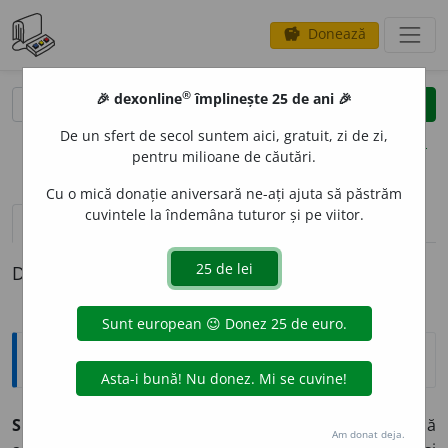
Donează
savings
®
®
🎉 dexonline
împlinește 25 de ani 🎉
caută
clear
search
De un sfert de secol suntem aici, gratuit, zi de zi,
opțiuni
pentru milioane de căutări.
Cu o mică donație aniversară ne-ați ajuta să păstrăm
cuvintele la îndemâna tuturor și pe viitor.
pronunție
(11)
volume_up
definiții (1)
Definiția cu ID-ul 961276:
Explicative DEX
SUCCES
I
V, -Ă,
succesivi, -e,
adj.
Care urmează unul după
Am donat deja.