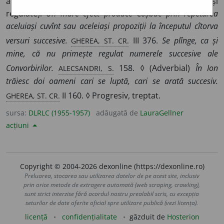
altul fără întrerupere sau la intervale scurte (și
regulate).
Un mare efect produce Coșbuc prin repetarea
aceluiași cuvînt sau aceleiași propoziții la începutul cîtorva
GHEREA, ST. CR.
versuri succesive.
III 376.
Se plînge, ca și
mine, că nu primește regulat numerele succesive ale
ALECSANDRI, S.
Convorbirilor.
158. ◊ (Adverbial)
În Ion
trăiesc doi oameni cari se luptă, cari se arată succesiv.
GHEREA, ST. CR.
II 160. ◊ Progresiv, treptat.
sursa:
DLRLC (1955-1957)
adăugată de
LauraGellner
acțiuni
Copyright © 2004-2026 dexonline (https://dexonline.ro)
Preluarea, stocarea sau utilizarea datelor de pe acest site, inclusiv
prin orice metode de extragere automată (web scraping, crawling),
sunt strict interzise fără acordul nostru prealabil scris, cu excepția
seturilor de date oferite oficial spre utilizare publică (vezi licența).
licență
confidențialitate
găzduit de
Hosterion