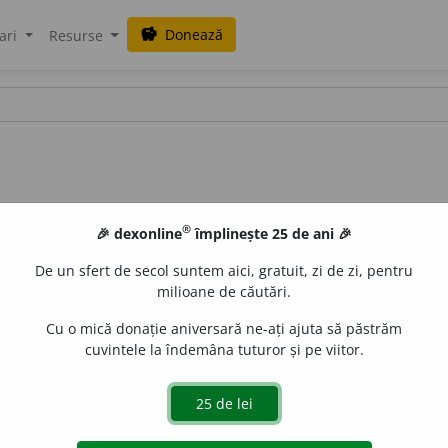
Donează
savings
ari
Resurse
®
🎉 dexonline
împlinește 25 de ani 🎉
De un sfert de secol suntem aici, gratuit, zi de zi, pentru
milioane de căutări.
Cu o mică donație aniversară ne-ați ajuta să păstrăm
cuvintele la îndemâna tuturor și pe viitor.
orma
succede
)
1.
Intranz.
(Urmat de determinări în cazul da
u după altceva, a lua locul altuia.
Moartea succede vieții, via