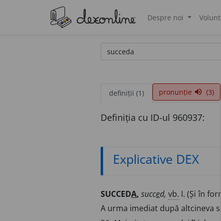
Despre noi
Volunt
®
pronunție
(3)
volume_up
definiții (1)
Definiția cu ID-ul 960937:
Explicative DEX
SUCCED
A
,
succ
e
d,
vb.
I. (Și în f
A urma imediat după altcineva sa