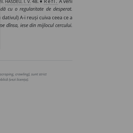
HASDEU, I. V.
i.
48. ♦
Refl.
A veni
dă cu o regularitate de desperat.
 dativul) A-i reuși cuiva ceea ce a
e dînsa, iese din mijlocul cercului.
craping, crawling), sunt strict
lică (vezi licența).