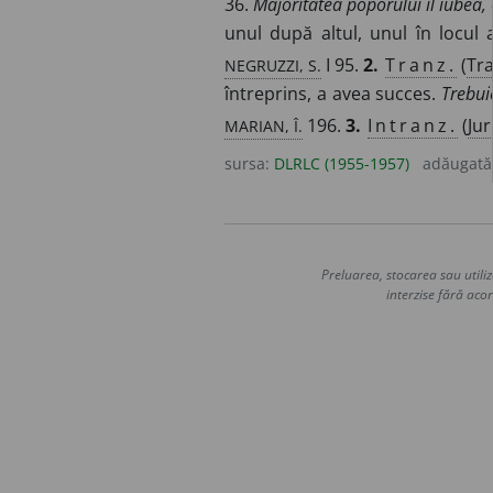
36.
Majoritatea poporului îl iubea, c
unul după altul, unul în locul 
NEGRUZZI, S.
I 95.
2.
Tranz.
(
Tra
întreprins, a avea succes.
Trebui
MARIAN, Î.
196.
3.
Intranz.
(
Jur
sursa:
DLRLC (1955-1957)
adăugată
Preluarea, stocarea sau utiliz
interzise fără acor