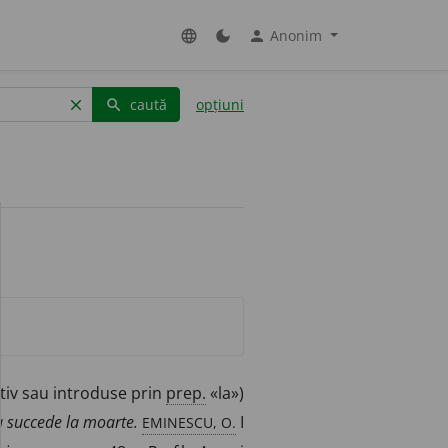
Anonim
language
dark_mode
person
caută
opțiuni
clear
search
tiv sau introduse prin
prep.
«la»)
EMINESCU, O.
ța succede la moarte.
I