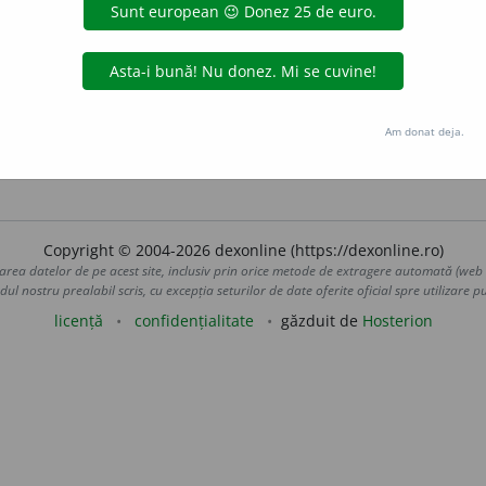
a nici pe unul din cîți l-au preces și i-au succes pe tronul Moldove
altuia.
M-am trezit în oraș, unde pulberea și noroiul se succe
nsilv.
,
Bucov.
, numai în forma
succede,
de obicei construit cu
e s-o pîndească ca mîța pe șoarec și, de-i succede a pune mîna p
.
) A moșteni. – Variantă:
succ
e
de
(
part.
succes
)
vb.
III.
Am donat deja.
 de
LauraGellner
acțiuni
Copyright © 2004-2026 dexonline (https://dexonline.ro)
area datelor de pe acest site, inclusiv prin orice metode de extragere automată (web s
dul nostru prealabil scris, cu excepția seturilor de date oferite oficial spre utilizare pub
licență
confidențialitate
găzduit de
Hosterion