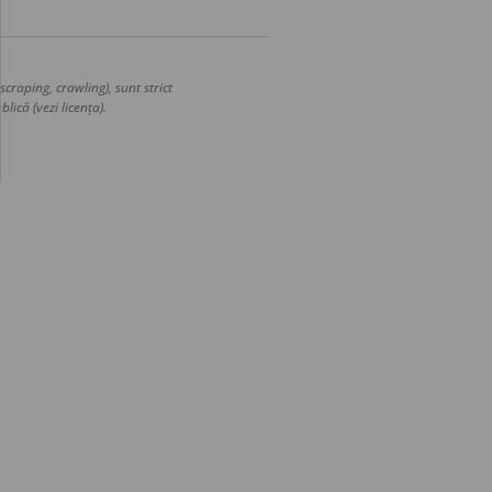
craping, crawling), sunt strict
lică (vezi licența).