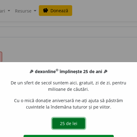
Donează
savings
ari
Resurse
®
🎉 dexonline
împlinește 25 de ani 🎉
De un sfert de secol suntem aici, gratuit, zi de zi, pentru
milioane de căutări.
Cu o mică donație aniversară ne-ați ajuta să păstrăm
cuvintele la îndemâna tuturor și pe viitor.
ubsidi
a
ri;
f. sg.
subsidi
a
ră,
pl.
subsidi
a
re
de
siveco
acțiuni