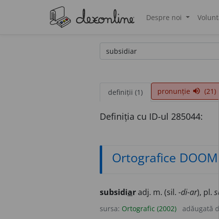
Despre noi
Volunt
®
pronunție
(21)
volume_up
definiții (1)
Definiția cu ID-ul 285044:
Ortografice DOOM
subsidi
a
r
adj. m. (sil.
-di-ar
), pl.
s
sursa:
Ortografic (2002)
adăugată 