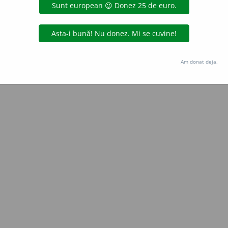
Copyright © 2004-2026 dexonline (https://dexonline.ro)
area datelor de pe acest site, inclusiv prin orice metode de extragere automată (web s
dul nostru prealabil scris, cu excepția seturilor de date oferite oficial spre utilizare pub
Am donat deja.
licență
confidențialitate
găzduit de
Hosterion