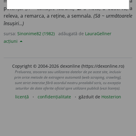
marca, a puncta, a releva, a reliefa, (
livr.
) a învedera, a
potența.
(A ~ calitățile lucrării.)
2.
a nota, a observa, a
releva, a remarca, a reține, a semnala.
(Să ~ următoarele
însușiri...)
sursa:
Sinonime82 (1982)
adăugată de
LauraGellner
acțiuni
Copyright © 2004-2026 dexonline (https://dexonline.ro)
Preluarea, stocarea sau utilizarea datelor de pe acest site, inclusiv
prin orice metode de extragere automată (web scraping, crawling),
sunt strict interzise fără acordul nostru prealabil scris, cu excepția
seturilor de date oferite oficial spre utilizare publică (vezi licența).
licență
confidențialitate
găzduit de
Hosterion