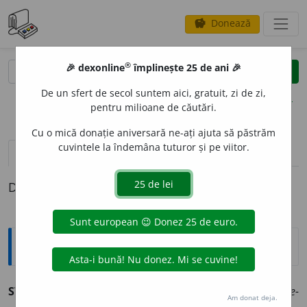
Donează
savings
®
®
🎉 dexonline
împlinește 25 de ani 🎉
caută
clear
search
De un sfert de secol suntem aici, gratuit, zi de zi,
opțiuni
pentru milioane de căutări.
Cu o mică donație aniversară ne-ați ajuta să păstrăm
cuvintele la îndemâna tuturor și pe viitor.
definiții (1)
Definiția cu ID-ul 959510:
Explicative DEX
STROI
s. n.
(Învechit)
1.
Rînd, șir (mai ales de soldați).
Ne-
Am donat deja.