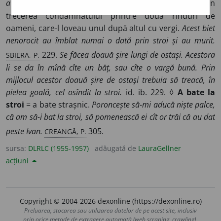
ȘEZ.
a pus la stroi: la rînd.
II 43.
2.
Pedeapsă constînd din
trecerea condamnatului printre două rînduri de
oameni, care-l loveau unul după altul cu vergi.
Acest biet
nenorocit au îmblat numai o dată prin stroi și au murit.
SBIERA, P.
229.
Se făcea doauă șire lungi de ostași. Acestora
li se da în mînă cîte un băț, sau cîte o vargă bună. Prin
mijlocul acestor doauă șire de ostași trebuia să treacă, în
pielea goală, cel osîndit la stroi.
id. ib. 229. ◊
A bate la
stroi
= a bate strașnic.
Poroncește să-mi aducă niște palce,
că am să-i bat la stroi, să pomenească ei cît or trăi că au dat
CREANGĂ, P.
peste Ivan.
305.
sursa:
DLRLC (1955-1957)
adăugată de
LauraGellner
acțiuni
Copyright © 2004-2026 dexonline (https://dexonline.ro)
Preluarea, stocarea sau utilizarea datelor de pe acest site, inclusiv
prin orice metode de extragere automată (web scraping, crawling),