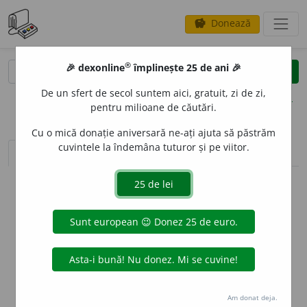
Donează
savings
®
®
🎉 dexonline
împlinește 25 de ani 🎉
caută
clear
search
De un sfert de secol suntem aici, gratuit, zi de zi,
opțiuni
pentru milioane de căutări.
Cu o mică donație aniversară ne-ați ajuta să păstrăm
cuvintele la îndemâna tuturor și pe viitor.
sinteza definițiilor (1)
definiții (13)
declinări
info
Aceste definiții sunt compilate de
echipa dexonline. Definițiile
originale se află pe fila
definiții
.
info
Puteți reordona filele pe pagina de
preferințe
.
ascunde
Am donat deja.