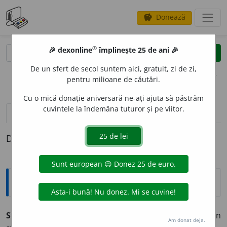
Donează
savings
®
®
🎉 dexonline
împlinește 25 de ani 🎉
caută
clear
search
De un sfert de secol suntem aici, gratuit, zi de zi,
opțiuni
pentru milioane de căutări.
Cu o mică donație aniversară ne-ați ajuta să păstrăm
cuvintele la îndemâna tuturor și pe viitor.
pronunție
(17)
volume_up
definiții (1)
Definiția cu ID-ul 440065:
Explicative DEX
STOMATOL
O
G, -Ă
s.m.
și
f.
Medic specialist în
Am donat deja.