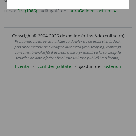
stomatologie; dentist. [<
fr.
stomatologue
].
sursa:
DN (1986)
adăugată de
LauraGellner
acțiuni
Copyright © 2004-2026 dexonline (https://dexonline.ro)
Preluarea, stocarea sau utilizarea datelor de pe acest site, inclusiv
prin orice metode de extragere automată (web scraping, crawling),
sunt strict interzise fără acordul nostru prealabil scris, cu excepția
seturilor de date oferite oficial spre utilizare publică (vezi licența).
licență
confidențialitate
găzduit de
Hosterion