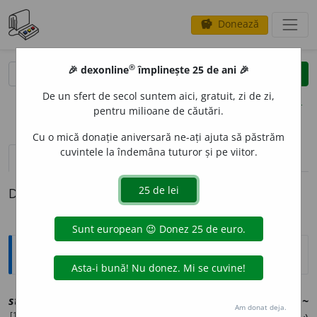
Donează
savings
®
®
🎉 dexonline
împlinește 25 de ani 🎉
caută
clear
search
De un sfert de secol suntem aici, gratuit, zi de zi,
opțiuni
pentru milioane de căutări.
Cu o mică donație aniversară ne-ați ajuta să păstrăm
cuvintele la îndemâna tuturor și pe viitor.
definiții (1)
Definiția cu ID-ul 1243115:
Explicative DEX
1
stip
e
ndiu
sn
[
At:
ASACHI, L. 45
/44 /
V:
~ie
sf
,
(
îvr
)
stup~
Am donat deja.
[1]