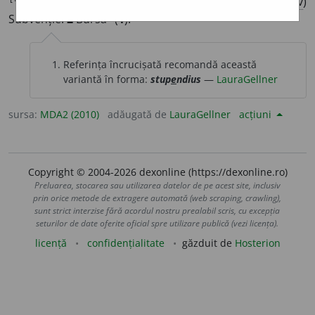
/
Pl
:
~ii
/
E:
lat
stipendium,
ger
Stipendium
]
1
(
Înv
)
1
Subvenție.
2
Bursă
(
1
).
Referința încrucișată recomandă această
variantă în forma:
stup
e
ndius
—
LauraGellner
sursa:
MDA2 (2010)
adăugată de
LauraGellner
acțiuni
Copyright © 2004-2026 dexonline (https://dexonline.ro)
Preluarea, stocarea sau utilizarea datelor de pe acest site, inclusiv
prin orice metode de extragere automată (web scraping, crawling),
sunt strict interzise fără acordul nostru prealabil scris, cu excepția
seturilor de date oferite oficial spre utilizare publică (vezi licența).
licență
confidențialitate
găzduit de
Hosterion