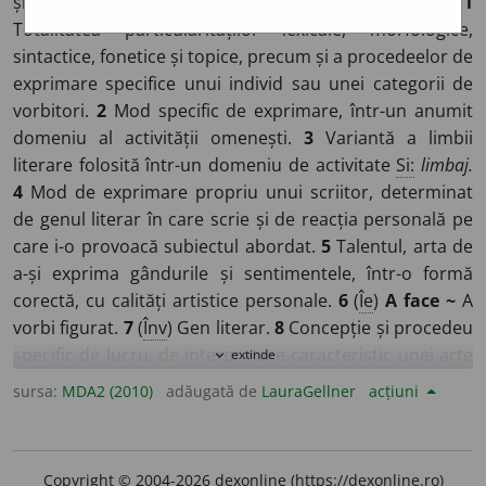
și (
17-20
)
~e
/
E:
fr
style,
lat
stylus,
gr
στῦος
]
1
Totalitatea particularităților lexicale, morfologice,
sintactice, fonetice și topice, precum și a procedeelor de
exprimare specifice unui individ sau unei categorii de
vorbitori.
2
Mod specific de exprimare, într-un anumit
domeniu al activității omenești.
3
Variantă a limbii
literare folosită într-un domeniu de activitate
Si:
limbaj.
4
Mod de exprimare propriu unui scriitor, determinat
de genul literar în care scrie și de reacția personală pe
care i-o provoacă subiectul abordat.
5
Talentul, arta de
a-și exprima gândurile și sentimentele, într-o formă
corectă, cu calități artistice personale.
6
(
Îe
)
A face ~
A
vorbi figurat.
7
(
Înv
) Gen literar.
8
Concepție și procedeu
specific de lucru, de interpretare caracteristic unei arte
extinde
expand_more
sau unui artist, unei colectivități, unei școli, unei epoci,
sursa:
MDA2 (2010)
adăugată de
LauraGellner
acțiuni
unui popor
Si:
manieră
Vz
fel, metodă, mod.
9
(
Îla
)
De ~
Care aparține modei unei anumite epoci din trecut.
10
Particularitatea de a fi, de a se manifesta, de a acționa,
Copyright © 2004-2026 dexonline (https://dexonline.ro)