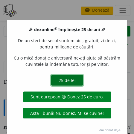
Donează
savings
®
®
🎉 dexonline
împlinește 25 de ani 🎉
caută
clear
search
De un sfert de secol suntem aici, gratuit, zi de zi,
opțiuni
pentru milioane de căutări.
Cu o mică donație aniversară ne-ați ajuta să păstrăm
cuvintele la îndemâna tuturor și pe viitor.
pronunție
(50)
volume_up
definiții (1)
Definiția cu ID-ul 1242723:
Explicative DEX
stil
sn
[
At:
MAIOR, IST. 76/18 /
V:
(
reg
)
șt~, știleu
/
Pl
:
~uri
Am donat deja.