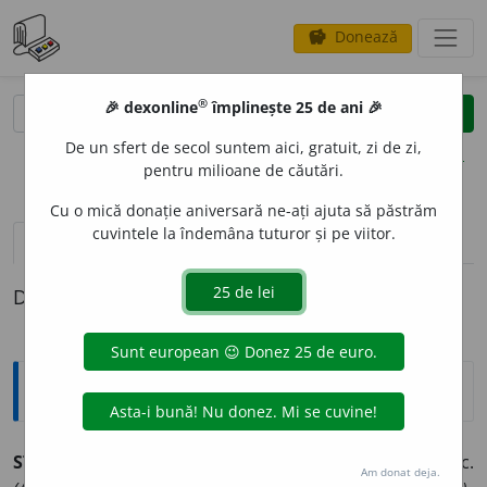
Donează
savings
®
®
🎉 dexonline
împlinește 25 de ani 🎉
caută
clear
search
De un sfert de secol suntem aici, gratuit, zi de zi,
opțiuni
pentru milioane de căutări.
Cu o mică donație aniversară ne-ați ajuta să păstrăm
cuvintele la îndemâna tuturor și pe viitor.
pronunție
(10)
volume_up
definiții (1)
Definiția cu ID-ul 1038438:
Sinonime
ST
A
TIC
adj.
1.
imobil, înțepenit, rigid, (
livr.
) hier
a
tic.
Am donat deja.