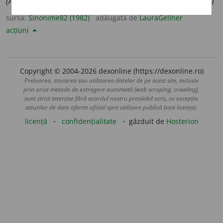
(Atitudine ~; gest ~.)
2.
neistoric, sincronic.
(O cercetare ~.)
sursa:
Sinonime82 (1982)
adăugată de
LauraGellner
acțiuni
Copyright © 2004-2026 dexonline (https://dexonline.ro)
Preluarea, stocarea sau utilizarea datelor de pe acest site, inclusiv
prin orice metode de extragere automată (web scraping, crawling),
sunt strict interzise fără acordul nostru prealabil scris, cu excepția
seturilor de date oferite oficial spre utilizare publică (vezi licența).
licență
confidențialitate
găzduit de
Hosterion