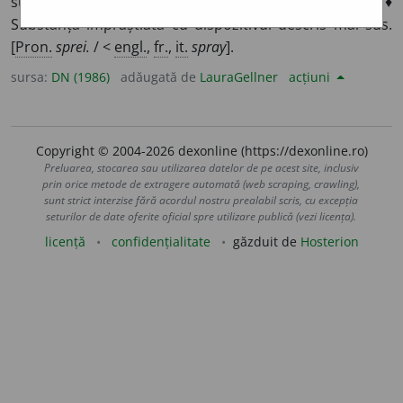
substanțe cosmetice, insecticide etc.; atomizor. ♦
Substanță împrăștiată cu dispozitivul descris mai sus.
[
Pron.
sprei.
/ <
engl.
,
fr.
,
it.
spray
].
sursa:
DN (1986)
adăugată de
LauraGellner
acțiuni
Copyright © 2004-2026 dexonline (https://dexonline.ro)
Preluarea, stocarea sau utilizarea datelor de pe acest site, inclusiv
prin orice metode de extragere automată (web scraping, crawling),
sunt strict interzise fără acordul nostru prealabil scris, cu excepția
seturilor de date oferite oficial spre utilizare publică (vezi licența).
licență
confidențialitate
găzduit de
Hosterion