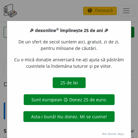
Donează
savings
®
®
🎉 dexonline
împlinește 25 de ani 🎉
caută
clear
search
De un sfert de secol suntem aici, gratuit, zi de zi,
opțiuni
pentru milioane de căutări.
Cu o mică donație aniversară ne-ați ajuta să păstrăm
cuvintele la îndemâna tuturor și pe viitor.
pronunție
(30)
volume_up
definiții (1)
Definiția cu ID-ul 439727:
Explicative DEX
SPRAY
s.n.
Dispozitiv pentru pulverizare a unor
Am donat deja.