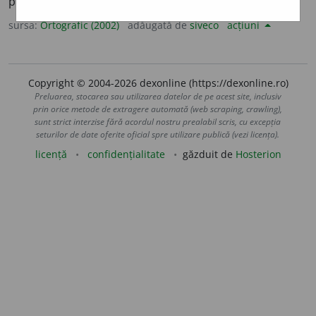
pl.
spectaculo
a
se
sursa:
Ortografic (2002)
adăugată de
siveco
acțiuni
Copyright © 2004-2026 dexonline (https://dexonline.ro)
Preluarea, stocarea sau utilizarea datelor de pe acest site, inclusiv
prin orice metode de extragere automată (web scraping, crawling),
sunt strict interzise fără acordul nostru prealabil scris, cu excepția
seturilor de date oferite oficial spre utilizare publică (vezi licența).
licență
confidențialitate
găzduit de
Hosterion