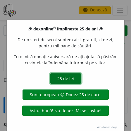
Donează
savings
®
®
🎉 dexonline
împlinește 25 de ani 🎉
caută
clear
search
De un sfert de secol suntem aici, gratuit, zi de zi,
opțiuni
pentru milioane de căutări.
Cu o mică donație aniversară ne-ați ajuta să păstrăm
cuvintele la îndemâna tuturor și pe viitor.
pronunție
(50)
volume_up
definiții (1)
Definiția cu ID-ul 283481:
Ortografice DOOM
spectacul
o
s
adj. m., pl.
spectacul
o
și;
f. sg.
spectaculo
a
să,
Am donat deja.