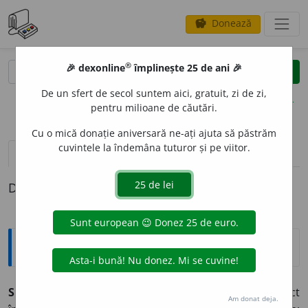
Donează
savings
®
®
🎉 dexonline
împlinește 25 de ani 🎉
caută
clear
search
De un sfert de secol suntem aici, gratuit, zi de zi,
opțiuni
pentru milioane de căutări.
Cu o mică donație aniversară ne-ați ajuta să păstrăm
cuvintele la îndemâna tuturor și pe viitor.
pronunție
(50)
volume_up
definiții (1)
Definiția cu ID-ul 955809:
Explicative DEX
SP
A
RGE,
sparg,
vb.
III.
I.
Tranz.
1.
A preface un obiect
Am donat deja.