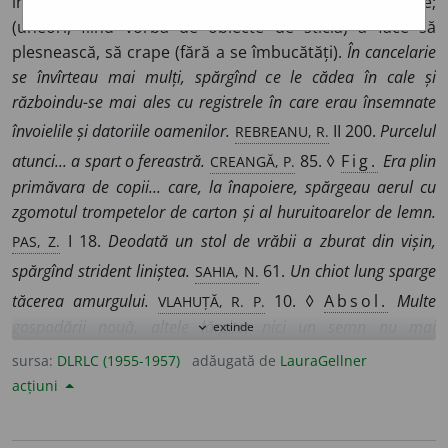
în bucăți sau în cioburi prin lovire, ciocnire, apăsare;
(uneori, fiind vorba de obiecte de sticlă) a face să
plesnească, să crape (fără a se îmbucătăți).
În cancelarie
se învîrteau mai mulți, spărgînd ce le cădea în cale și
războindu-se mai ales cu registrele în care erau însemnate
REBREANU, R.
învoielile și datoriile oamenilor.
II 200.
Purcelul
CREANGĂ, P.
atunci... a spart o fereastră.
85. ◊
Fig.
Era plin
primăvara de copii... care, la înapoiere, spărgeau aerul cu
zgomotul trompetelor de carton și al huruitoarelor de lemn.
PAS, Z.
I 18.
Deodată un stol de vrăbii a zburat din vișin,
SAHIA, N.
spărgînd strident liniștea.
61.
Un chiot lung sparge
VLAHUȚĂ, R. P.
tăcerea amurgului.
10. ◊
Absol.
Multe
gospodării nouă, altele lărgite; nici un semn nu mai
extinde
expand_more
C. PETRESCU, Î.
rămăsese că au spart pe aici obuzele.
II 204.
sursa:
DLRLC (1955-1957)
adăugată de
LauraGellner
◊
Refl.
Ei, acum te uiți la cană, Că s-a spart! Dar dă-o-n
acțiuni
COȘBUC, P.
ALECSANDRI,
foc!
I 237.
Se sparse bomba-n două.
P.
II 88. (
Fig.
)
Ne zăpăcește zbuciumarea asta a valurilor