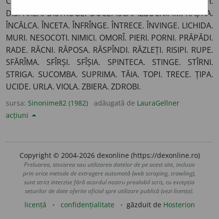
CONTRAVENI. CROI. DECEDA. DECLANȘA. DEZLĂNȚUI.
DISPĂREA. DISTRUGE. DUCE. ISCA. IZBUCNI. ÎMPRĂȘTIA.
ÎNCĂLCA. ÎNCETA. ÎNFRÎNGE. ÎNTRECE. ÎNVINGE. LICHIDA.
MURI. NESOCOTI. NIMICI. OMORÎ. PIERI. PORNI. PRĂPĂDI.
RADE. RĂCNI. RĂPOSA. RĂSPÎNDI. RĂZLEȚI. RISIPI. RUPE.
SFĂRÎMA. SFÎRȘI. SFÎȘIA. SPINTECA. STINGE. STÎRNI.
STRIGA. SUCOMBA. SUPRIMA. TĂIA. TOPI. TRECE. ȚIPA.
UCIDE. URLA. VIOLA. ZBIERA. ZDROBI.
sursa:
Sinonime82 (1982)
adăugată de
LauraGellner
acțiuni
Copyright © 2004-2026 dexonline (https://dexonline.ro)
Preluarea, stocarea sau utilizarea datelor de pe acest site, inclusiv
prin orice metode de extragere automată (web scraping, crawling),
sunt strict interzise fără acordul nostru prealabil scris, cu excepția
seturilor de date oferite oficial spre utilizare publică (vezi licența).
licență
confidențialitate
găzduit de
Hosterion