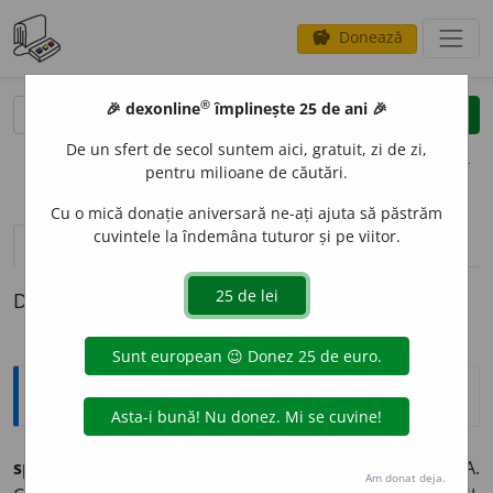
Donează
savings
®
®
🎉 dexonline
împlinește 25 de ani 🎉
caută
clear
search
De un sfert de secol suntem aici, gratuit, zi de zi,
opțiuni
pentru milioane de căutări.
Cu o mică donație aniversară ne-ați ajuta să păstrăm
cuvintele la îndemâna tuturor și pe viitor.
pronunție
(50)
volume_up
definiții (1)
Definiția cu ID-ul 1037514:
Sinonime
sp
a
rge
vb.
v.
ABATE. ASASINA. BATE. BIRUI. CĂLCA.
Am donat deja.