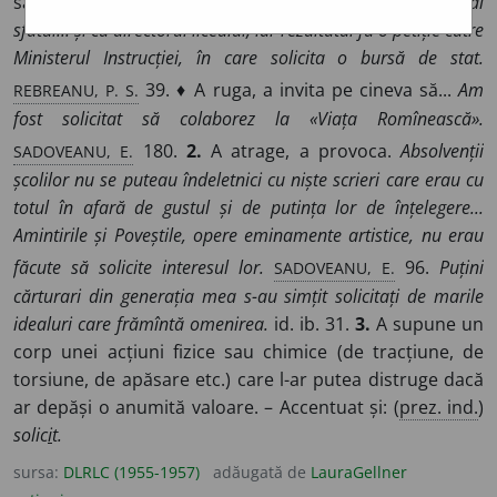
să i se acorde ceva, a se adresa cuiva cu o cerere.
Se mai
sfătui... și cu directorul liceului, iar rezultatul fu o petiție către
Ministerul Instrucției, în care solicita o bursă de stat.
REBREANU, P. S.
39. ♦ A ruga, a invita pe cineva să...
Am
fost solicitat să colaborez la «Viața Romînească».
SADOVEANU, E.
180.
2.
A atrage, a provoca.
Absolvenții
școlilor nu se puteau îndeletnici cu niște scrieri care erau cu
totul în afară de gustul și de putința lor de înțelegere...
Amintirile și Poveștile, opere eminamente artistice, nu erau
SADOVEANU, E.
făcute să solicite interesul lor.
96.
Puțini
cărturari din generația mea s-au simțit solicitați de marile
idealuri care frămîntă omenirea.
id. ib. 31.
3.
A supune un
corp unei acțiuni fizice sau chimice (de tracțiune, de
torsiune, de apăsare etc.) care l-ar putea distruge dacă
ar depăși o anumită valoare. – Accentuat și: (
prez. ind.
)
solic
i
t.
sursa:
DLRLC (1955-1957)
adăugată de
LauraGellner