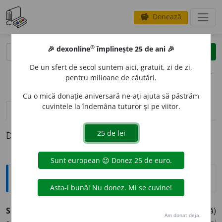
Donează
savings
®
®
🎉 dexonline
împlinește 25 de ani 🎉
caută
clear
search
De un sfert de secol suntem aici, gratuit, zi de zi,
opțiuni
pentru milioane de căutări.
Cu o mică donație aniversară ne-ați ajuta să păstrăm
cuvintele la îndemâna tuturor și pe viitor.
pronunție
(46)
volume_up
definiții (1)
Definiția cu ID-ul 955359:
Explicative DEX
SOLICIT
A
,
sol
i
cit,
vb.
I.
Tranz.
1.
A cere (cu stăruință)
Am donat deja.