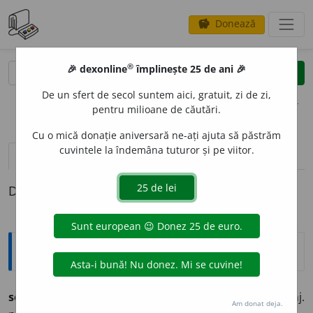
Donează
savings
®
®
🎉 dexonline
împlinește 25 de ani 🎉
caută
clear
search
De un sfert de secol suntem aici, gratuit, zi de zi,
opțiuni
pentru milioane de căutări.
Cu o mică donație aniversară ne-ați ajuta să păstrăm
cuvintele la îndemâna tuturor și pe viitor.
pronunție
(46)
volume_up
definiții (1)
Definiția cu ID-ul 283068:
Ortografice DOOM
solicit
a
vb., ind. prez. 1 sg.
sol
i
cit,
3 sg. și pl.
sol
i
cită;
conj.
Am donat deja.