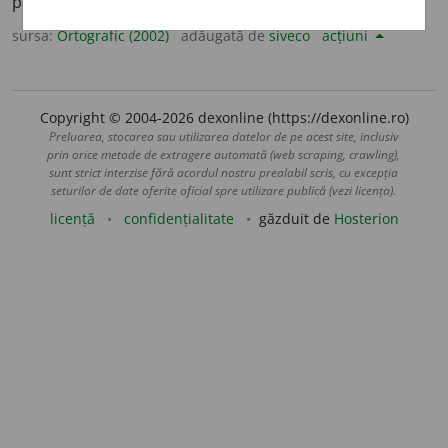
prez. 3 sg. și pl.
sol
i
cite
sursa:
Ortografic (2002)
adăugată de
siveco
acțiuni
Copyright © 2004-2026 dexonline (https://dexonline.ro)
Preluarea, stocarea sau utilizarea datelor de pe acest site, inclusiv
prin orice metode de extragere automată (web scraping, crawling),
sunt strict interzise fără acordul nostru prealabil scris, cu excepția
seturilor de date oferite oficial spre utilizare publică (vezi licența).
licență
confidențialitate
găzduit de
Hosterion