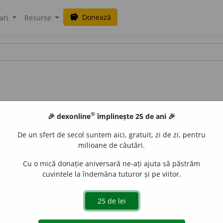
Donează
savings
ari
Resurse
®
🎉 dexonline
împlinește 25 de ani 🎉
De un sfert de secol suntem aici, gratuit, zi de zi, pentru
milioane de căutări.
Cu o mică donație aniversară ne-ați ajuta să păstrăm
cuvintele la îndemâna tuturor și pe viitor.
i
e
sc,
imperf. 3 sg.
slei
a
;
conj. prez. 3 sg. și pl.
slei
a
scă
de
siveco
acțiuni