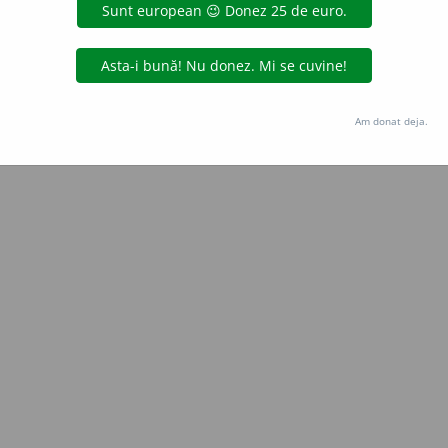
Copyright © 2004-2026 dexonline (https://dexonline.ro)
area datelor de pe acest site, inclusiv prin orice metode de extragere automată (web s
dul nostru prealabil scris, cu excepția seturilor de date oferite oficial spre utilizare pub
Am donat deja.
licență
confidențialitate
găzduit de
Hosterion