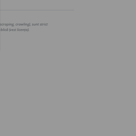
craping, crawling), sunt strict
lică (vezi licența).