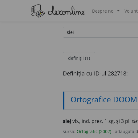
Despre noi
Volunt
®
definiții (1)
Definiția cu ID-ul 282718:
Ortografice DOOM
sle
i
vb., ind. prez. 1 sg. și 3 pl.
sle
sursa:
Ortografic (2002)
adăugată 