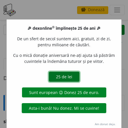
Donează
savings
®
®
🎉 dexonline
împlinește 25 de ani 🎉
caută
clear
search
De un sfert de secol suntem aici, gratuit, zi de zi,
opțiuni
pentru milioane de căutări.
Cu o mică donație aniversară ne-ați ajuta să păstrăm
cuvintele la îndemâna tuturor și pe viitor.
definiții (1)
Definiția cu ID-ul 1164254:
Ortografice DOOM
sleesc
, sleiască 3
conj.
, sleiam 1
imp.
Am donat deja.