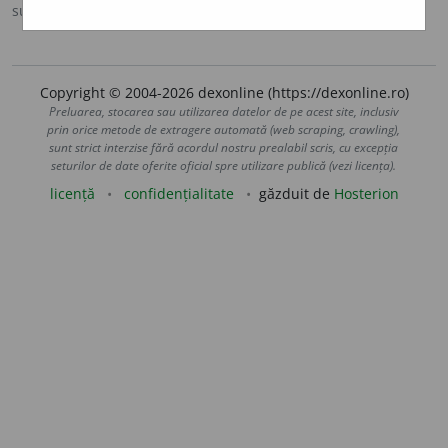
sursa:
IVO-III (1941)
adăugată de
Ladislau Strifler
acțiuni
Copyright © 2004-2026 dexonline (https://dexonline.ro)
Preluarea, stocarea sau utilizarea datelor de pe acest site, inclusiv
prin orice metode de extragere automată (web scraping, crawling),
sunt strict interzise fără acordul nostru prealabil scris, cu excepția
seturilor de date oferite oficial spre utilizare publică (vezi licența).
licență
confidențialitate
găzduit de
Hosterion