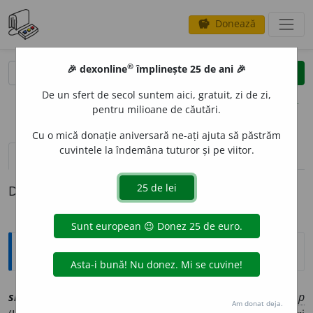
Donează
savings
®
®
🎉 dexonline
împlinește 25 de ani 🎉
caută
clear
search
De un sfert de secol suntem aici, gratuit, zi de zi,
opțiuni
pentru milioane de căutări.
Cu o mică donație aniversară ne-ați ajuta să păstrăm
cuvintele la îndemâna tuturor și pe viitor.
definiții (1)
Definiția cu ID-ul 1241151:
Explicative DEX
singal
e
z, ~ă
[
At:
DER /
Pl
:
~i, ~e
/
E:
fr
syngalais
]
1
smp
Am donat deja.