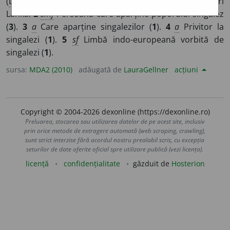
(
Lpl
) Popor de religie budistă constituit ca națiune în Sri
Lanka.
2
smf
Persoană care aparține poporului singalez
(
3
).
3
a
Care aparține singalezilor (
1
).
4
a
Privitor la
singalezi (
1
).
5
sf
Limbă indo-europeană vorbită de
singalezi (
1
).
sursa:
MDA2 (2010)
adăugată de
LauraGellner
acțiuni
Copyright © 2004-2026 dexonline (https://dexonline.ro)
Preluarea, stocarea sau utilizarea datelor de pe acest site, inclusiv
prin orice metode de extragere automată (web scraping, crawling),
sunt strict interzise fără acordul nostru prealabil scris, cu excepția
seturilor de date oferite oficial spre utilizare publică (vezi licența).
licență
confidențialitate
găzduit de
Hosterion