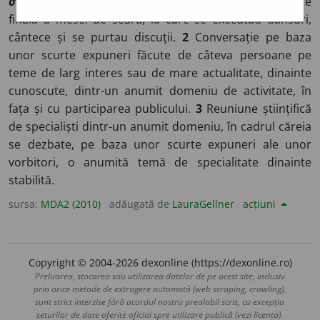
συμπόσιον,
ger
Symposion
]
1
(În Antichitate) Parte
finală a mesei de seară, la care se executau dansuri,
cântece și se purtau discuții.
2
Conversație pe baza
unor scurte expuneri făcute de câteva persoane pe
teme de larg interes sau de mare actualitate, dinainte
cunoscute, dintr-un anumit domeniu de activitate, în
fața și cu participarea publicului.
3
Reuniune științifică
de specialiști dintr-un anumit domeniu, în cadrul căreia
se dezbate, pe baza unor scurte expuneri ale unor
vorbitori, o anumită temă de specialitate dinainte
stabilită.
sursa:
MDA2 (2010)
adăugată de
LauraGellner
acțiuni
Copyright © 2004-2026 dexonline (https://dexonline.ro)
Preluarea, stocarea sau utilizarea datelor de pe acest site, inclusiv
prin orice metode de extragere automată (web scraping, crawling),
sunt strict interzise fără acordul nostru prealabil scris, cu excepția
seturilor de date oferite oficial spre utilizare publică (vezi licența).