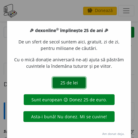
Donează
savings
®
®
🎉 dexonline
împlinește 25 de ani 🎉
caută
clear
search
De un sfert de secol suntem aici, gratuit, zi de zi,
opțiuni
pentru milioane de căutări.
Cu o mică donație aniversară ne-ați ajuta să păstrăm
cuvintele la îndemâna tuturor și pe viitor.
pronunție
(6)
volume_up
definiții (1)
Definiția cu ID-ul 1240690:
Explicative DEX
simpozi
o
n
sn
[
At:
DL /
P:
~zi-on
/
A și:
~p
o
zion
/
E:
ngr
Am donat deja.