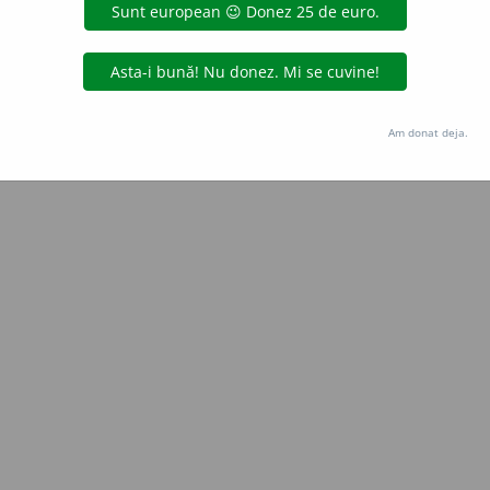
Copyright © 2004-2026 dexonline (https://dexonline.ro)
area datelor de pe acest site, inclusiv prin orice metode de extragere automată (web s
dul nostru prealabil scris, cu excepția seturilor de date oferite oficial spre utilizare pub
Am donat deja.
licență
confidențialitate
găzduit de
Hosterion