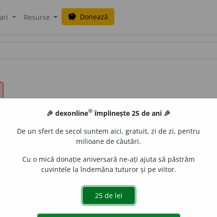
Donează
savings
ari
Resurse
®
🎉 dexonline
împlinește 25 de ani 🎉
De un sfert de secol suntem aici, gratuit, zi de zi, pentru
milioane de căutări.
Cu o mică donație aniversară ne-ați ajuta să păstrăm
cuvintele la îndemâna tuturor și pe viitor.
prezentare ~.)
 de
LauraGellner
acțiuni