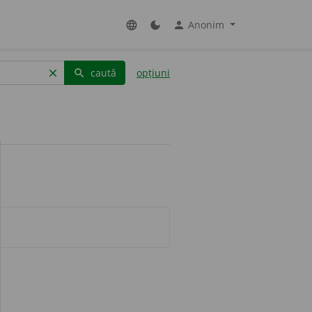
Anonim
language
dark_mode
person
caută
opțiuni
clear
search