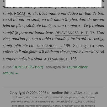
covrigi turtiți, făcuți din cocă moale.
Ca răsplată, puneam
mînă de la mînă și cinsteam pe Moțăt cu bragă, alviță și
HOGAȘ, H.
simiți.
74.
Dacă mama îmi dădea un ban de trei,
ca să-mi iau un simit, eu mă uitam în ghiozdan: de aveam
felia de pîine, sănătate bună, aveam ce mînca... Ce-ți trebuia
DELAVRANCEA, H. T.
simiți? Și puneam banul bine.
17.
Stan
vine, aducînd pe cap o tabla rotundă și încărcată cu covrigi,
ALECSANDRI, T.
simiți, plăcinte etc.
135. ◊ (La
sg.
cu sens
colectiv)
Îl mîngîiam și îi dădeam cîteva parale turcești ca să
ALECSANDRI, C.
cumpere halviță și simit.
195.
sursa:
DLRLC (1955-1957)
adăugată de
LauraGellner
acțiuni
Copyright © 2004-2026 dexonline (https://dexonline.ro)
Preluarea, stocarea sau utilizarea datelor de pe acest site, inclusiv
prin orice metode de extragere automată (web scraping, crawling),
sunt strict interzise fără acordul nostru prealabil scris, cu excepția