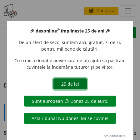
Donează
savings
®
®
🎉 dexonline
împlinește 25 de ani 🎉
caută
clear
search
De un sfert de secol suntem aici, gratuit, zi de zi,
opțiuni
pentru milioane de căutări.
Cu o mică donație aniversară ne-ați ajuta să păstrăm
cuvintele la îndemâna tuturor și pe viitor.
pronunție
(3)
volume_up
definiții (1)
Definiția cu ID-ul 954045:
Explicative DEX
SIM
I
T,
simiți,
s. m.
(Învechit, mai ales la
pl.
) Un fel de
Am donat deja.