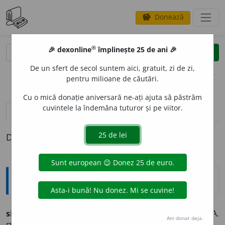
Donează
savings
®
®
🎉 dexonline
împlinește 25 de ani 🎉
caută
clear
search
De un sfert de secol suntem aici, gratuit, zi de zi,
opțiuni
pentru milioane de căutări.
Cu o mică donație aniversară ne-ați ajuta să păstrăm
cuvintele la îndemâna tuturor și pe viitor.
pronunție
(3)
volume_up
definiții (1)
Definiția cu ID-ul 819942:
Explicative DEX
simit
m. pesmet moale:
să cumpere alviță și simit
GHICA.
Am donat deja.