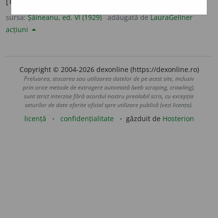
[Turc. SIMIT, covrig].
sursa:
Șăineanu, ed. VI (1929)
adăugată de
LauraGellner
acțiuni
Copyright © 2004-2026 dexonline (https://dexonline.ro)
Preluarea, stocarea sau utilizarea datelor de pe acest site, inclusiv
prin orice metode de extragere automată (web scraping, crawling),
sunt strict interzise fără acordul nostru prealabil scris, cu excepția
seturilor de date oferite oficial spre utilizare publică (vezi licența).
licență
confidențialitate
găzduit de
Hosterion