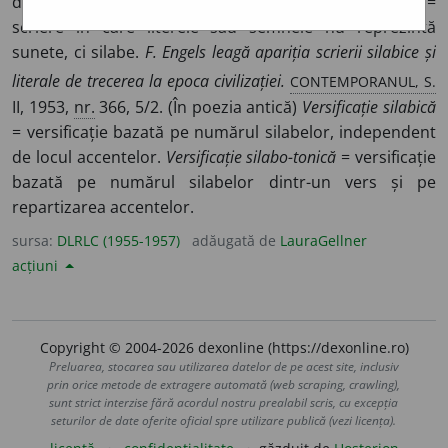
din silabe. ◊
Scriere silabică
(sau
cu caracter silabic
) =
scriere în care literele sau semnele nu reprezintă
sunete, ci silabe.
F. Engels leagă apariția scrierii silabice și
CONTEMPORANUL, S.
literale de trecerea la epoca civilizației.
II, 1953,
nr.
366, 5/2. (În poezia antică)
Versificație silabică
= versificație bazată pe numărul silabelor, independent
de locul accentelor.
Versificație silabo-tonică
= versificație
bazată pe numărul silabelor dintr-un vers și pe
repartizarea accentelor.
sursa:
DLRLC (1955-1957)
adăugată de
LauraGellner
acțiuni
Copyright © 2004-2026 dexonline (https://dexonline.ro)
Preluarea, stocarea sau utilizarea datelor de pe acest site, inclusiv
prin orice metode de extragere automată (web scraping, crawling),
sunt strict interzise fără acordul nostru prealabil scris, cu excepția
seturilor de date oferite oficial spre utilizare publică (vezi licența).