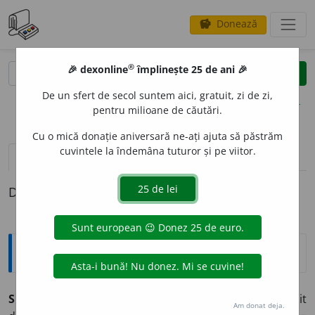
Donează
savings
®
®
🎉 dexonline
împlinește 25 de ani 🎉
caută
clear
search
De un sfert de secol suntem aici, gratuit, zi de zi,
opțiuni
pentru milioane de căutări.
Cu o mică donație aniversară ne-ați ajuta să păstrăm
cuvintele la îndemâna tuturor și pe viitor.
pronunție
(1)
volume_up
definiții (1)
Definiția cu ID-ul 943227:
Explicative DEX
SIL
A
BIC, -Ă,
silabici, -e,
adj.
Referitor la silabe; alcătuit
Am donat deja.