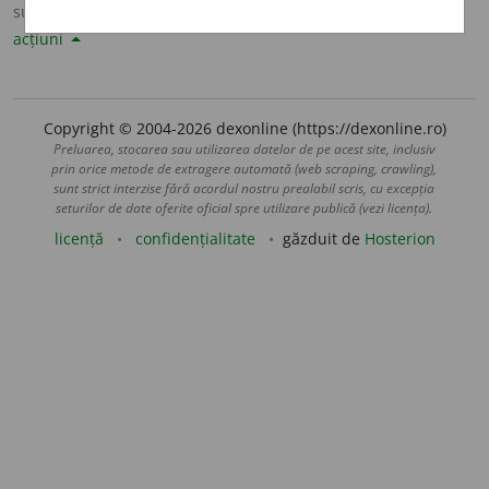
sursa:
Sinonime82 (1982)
adăugată de
LauraGellner
acțiuni
Copyright © 2004-2026 dexonline (https://dexonline.ro)
Preluarea, stocarea sau utilizarea datelor de pe acest site, inclusiv
prin orice metode de extragere automată (web scraping, crawling),
sunt strict interzise fără acordul nostru prealabil scris, cu excepția
seturilor de date oferite oficial spre utilizare publică (vezi licența).
licență
confidențialitate
găzduit de
Hosterion