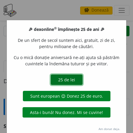
Donează
savings
®
®
🎉 dexonline
împlinește 25 de ani 🎉
caută
clear
search
De un sfert de secol suntem aici, gratuit, zi de zi,
opțiuni
pentru milioane de căutări.
Cu o mică donație aniversară ne-ați ajuta să păstrăm
cuvintele la îndemâna tuturor și pe viitor.
pronunție
(1)
volume_up
definiții (1)
Definiția cu ID-ul 1035655:
Sinonime
SIL
A
BIC
adj.
(
FON.
)
plenison.
(Vocale ~.)
Am donat deja.