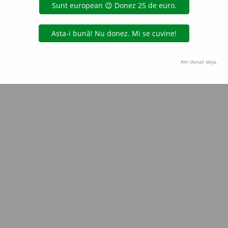
Copyright © 2004-2026 dexonline (https://dexonline.ro)
area datelor de pe acest site, inclusiv prin orice metode de extragere automată (web s
dul nostru prealabil scris, cu excepția seturilor de date oferite oficial spre utilizare pub
Am donat deja.
licență
confidențialitate
găzduit de
Hosterion