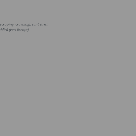
craping, crawling), sunt strict
lică (vezi licența).