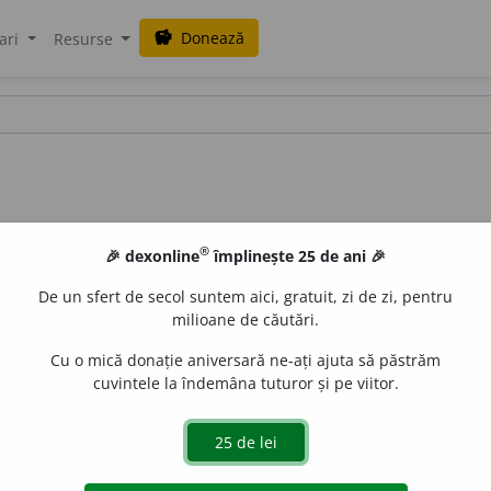
Donează
savings
ari
Resurse
®
🎉 dexonline
împlinește 25 de ani 🎉
De un sfert de secol suntem aici, gratuit, zi de zi, pentru
milioane de căutări.
Cu o mică donație aniversară ne-ați ajuta să păstrăm
cuvintele la îndemâna tuturor și pe viitor.
uraGellner
acțiuni