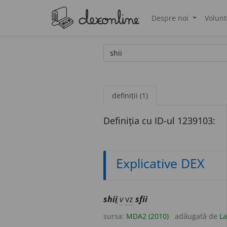
Despre noi
Volunt
®
definiții (1)
Definiția cu ID-ul 1239103:
Explicative DEX
shi
i
v
vz
sfii
sursa:
MDA2 (2010)
adăugată de
La