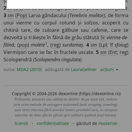
și (
reg
)
~i
e
zi
sm
,
~uri
sn
/
E:
bg
свояк
]
1
sn
(
Olt
) Mucegai.
2
sn
(
Olt
) Miros de mucegai pe care îl prind vasele goale.
3
sm
(
Pop
) Larva gândacului
(Tenebrio molitor),
de forma
unui vierme cu corpul rotund și solzos, acoperit cu
chitină tare, de culoare gălbuie sau cafenie, care se
dezvoltă și trăiește în făină de grâu stătută
Si:
vierme-de-
1
făină
, (
pop
)
molete
, (
reg
)
surdomaș
.
4
sm
(
Lpl
;
îf
sfoiog
)
Viermișori care se fac în fructele uscate.
5
sm
(
Ent
;
reg
)
Scolopendră
(Scolopendra cingulata).
sursa:
MDA2 (2010)
adăugată de
LauraGellner
acțiuni
Copyright © 2004-2026 dexonline (https://dexonline.ro)
Preluarea, stocarea sau utilizarea datelor de pe acest site, inclusiv
prin orice metode de extragere automată (web scraping, crawling),
sunt strict interzise fără acordul nostru prealabil scris, cu excepția
seturilor de date oferite oficial spre utilizare publică (vezi licența).
licență
confidențialitate
găzduit de
Hosterion