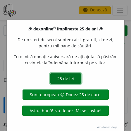
Donează
savings
®
®
🎉 dexonline
împlinește 25 de ani 🎉
caută
clear
search
De un sfert de secol suntem aici, gratuit, zi de zi,
opțiuni
pentru milioane de căutări.
Cu o mică donație aniversară ne-ați ajuta să păstrăm
cuvintele la îndemâna tuturor și pe viitor.
definiții (1)
Definiția cu ID-ul 1238836:
Explicative DEX
sfoi
a
g
[
At:
TDRG /
P:
sfo-iag
/
V:
~i
o
g
,
~i
a
j
,
~i
e
g
/
Pl
:
~i
e
gi
Am donat deja.