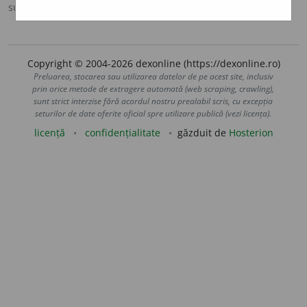
sursa:
IVO-III (1941)
adăugată de
Ladislau Strifler
acțiuni
Copyright © 2004-2026 dexonline (https://dexonline.ro)
Preluarea, stocarea sau utilizarea datelor de pe acest site, inclusiv
prin orice metode de extragere automată (web scraping, crawling),
sunt strict interzise fără acordul nostru prealabil scris, cu excepția
seturilor de date oferite oficial spre utilizare publică (vezi licența).
licență
confidențialitate
găzduit de
Hosterion