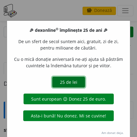
Donează
savings
®
®
🎉 dexonline
împlinește 25 de ani 🎉
caută
clear
search
De un sfert de secol suntem aici, gratuit, zi de zi,
opțiuni
pentru milioane de căutări.
Cu o mică donație aniversară ne-ați ajuta să păstrăm
cuvintele la îndemâna tuturor și pe viitor.
definiții (1)
Definiția cu ID-ul 1164156:
Ortografice DOOM
sfiesc
, sfiască 3
conj.
, sfiam 1
imp.
Am donat deja.