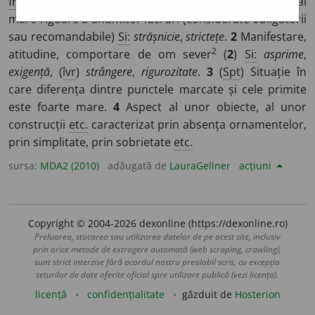
fr
sévérité
,
lat
severitas
,
-atis
]
1
Respectare cu cea mai
mare rigoare a anumitor lucruri (considerate obligatorii
sau recomandabile)
Si:
strășnicie
,
strictețe
.
2
Manifestare,
2
atitudine, comportare de om sever
(
2
)
Si:
asprime
,
exigență
, (
îvr
)
strângere
,
rigurozitate
.
3
(
Spt
) Situație în
care diferența dintre punctele marcate și cele primite
este foarte mare.
4
Aspect al unor obiecte, al unor
construcții
etc.
caracterizat prin absența ornamentelor,
prin simplitate, prin sobrietate
etc.
sursa:
MDA2 (2010)
adăugată de
LauraGellner
acțiuni
Copyright © 2004-2026 dexonline (https://dexonline.ro)
Preluarea, stocarea sau utilizarea datelor de pe acest site, inclusiv
prin orice metode de extragere automată (web scraping, crawling),
sunt strict interzise fără acordul nostru prealabil scris, cu excepția
seturilor de date oferite oficial spre utilizare publică (vezi licența).
licență
confidențialitate
găzduit de
Hosterion