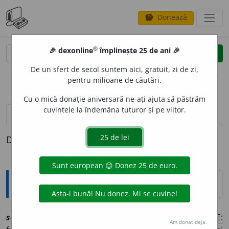
Donează
savings
®
®
🎉 dexonline
împlinește 25 de ani 🎉
caută
clear
search
De un sfert de secol suntem aici, gratuit, zi de zi,
opțiuni
pentru milioane de căutări.
Cu o mică donație aniversară ne-ați ajuta să păstrăm
cuvintele la îndemâna tuturor și pe viitor.
pronunție
(3)
volume_up
definiții (1)
Definiția cu ID-ul 1237761:
Explicative DEX
severit
a
te
sf
[
At:
CALENDARIU (1794), 30/6 /
Pl
:
~t
ă
ți
/
E:
Am donat deja.