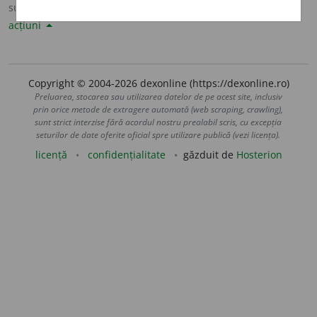
sursa:
Sinonime82 (1982)
adăugată de
LauraGellner
acțiuni
Copyright © 2004-2026 dexonline (https://dexonline.ro)
Preluarea, stocarea sau utilizarea datelor de pe acest site, inclusiv
prin orice metode de extragere automată (web scraping, crawling),
sunt strict interzise fără acordul nostru prealabil scris, cu excepția
seturilor de date oferite oficial spre utilizare publică (vezi licența).
licență
confidențialitate
găzduit de
Hosterion