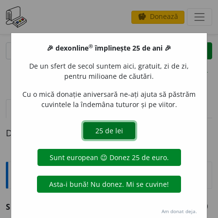
Donează
savings
®
®
🎉 dexonline
împlinește 25 de ani 🎉
caută
clear
search
De un sfert de secol suntem aici, gratuit, zi de zi,
opțiuni
pentru milioane de căutări.
Cu o mică donație aniversară ne-ați ajuta să păstrăm
cuvintele la îndemâna tuturor și pe viitor.
pronunție
(50)
volume_up
definiții (1)
Definiția cu ID-ul 1034948:
Sinonime
SET
s.
garnitură, (rar) sortim
e
nt.
(Un ~ complet de cuțite.)
Am donat deja.