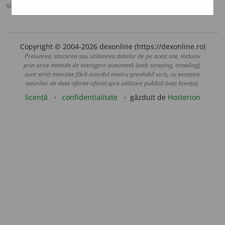
sursa:
DN (1986)
adăugată de
LauraGellner
acțiuni
Copyright © 2004-2026 dexonline (https://dexonline.ro)
Preluarea, stocarea sau utilizarea datelor de pe acest site, inclusiv
prin orice metode de extragere automată (web scraping, crawling),
sunt strict interzise fără acordul nostru prealabil scris, cu excepția
seturilor de date oferite oficial spre utilizare publică (vezi licența).
licență
confidențialitate
găzduit de
Hosterion