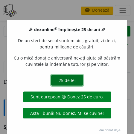
Donează
savings
®
®
🎉 dexonline
împlinește 25 de ani 🎉
caută
clear
search
De un sfert de secol suntem aici, gratuit, zi de zi,
opțiuni
pentru milioane de căutări.
Cu o mică donație aniversară ne-ați ajuta să păstrăm
cuvintele la îndemâna tuturor și pe viitor.
pronunție
(50)
volume_up
definiții (1)
Definiția cu ID-ul 383002:
Explicative DEX
S
E
RVICE
s.n.
v.
auto-service.
Am donat deja.